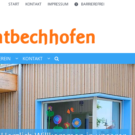
START
KONTAKT
IMPRESSUM
BARRIEREFREI
REIN
KONTAKT