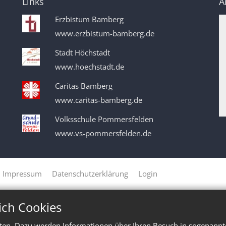
Links
A
Erzbistum Bamberg
www.erzbistum-bamberg.de
Stadt Höchstadt
www.hoechstadt.de
Caritas Bamberg
www.caritas-bamberg.de
Volksschule Pommersfelden
www.vs-pommersfelden.de
Impressum
Datenschutzerklärung
Login
ich Cookies
ten. Dazu werden Informationen über Ihren Besuch in sogenannte