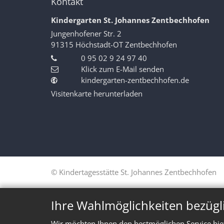
Kontakt
Kindergarten St. Johannes Zentbechhofen
Jungenhofener Str. 2
91315
Höchstadt-OT Zentbechhofen
0 95 02 9 24 97 40
Klick zum E-Mail senden
kindergarten-zentbechhofen.de
Visitenkarte herunterladen
© Kindertagesstätte St. Johannes Zentbechhofen
Ihre Wahlmöglichkeiten bezügl
Wir möchten Ihnen den bestmöglichen Service bie