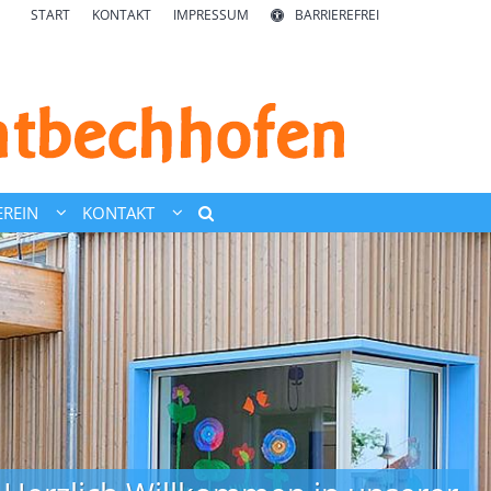
START
KONTAKT
IMPRESSUM
BARRIEREFREI
REIN
KONTAKT