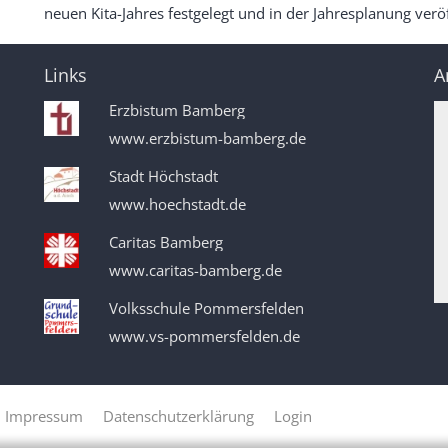
neuen Kita-Jahres festgelegt und in der Jahresplanung veröf
Links
A
Erzbistum Bamberg
www.erzbistum-bamberg.de
Stadt Höchstadt
www.hoechstadt.de
Caritas Bamberg
www.caritas-bamberg.de
Volksschule Pommersfelden
www.vs-pommersfelden.de
Impressum
Datenschutzerklärung
Login