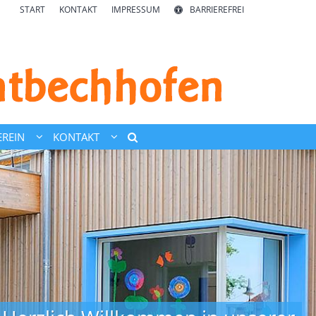
START
KONTAKT
IMPRESSUM
BARRIEREFREI
REIN
KONTAKT